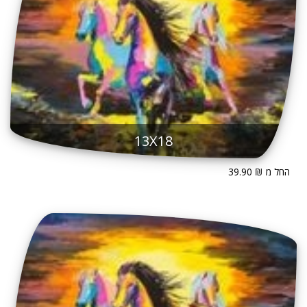
13X18
החל מ ₪ 39.90