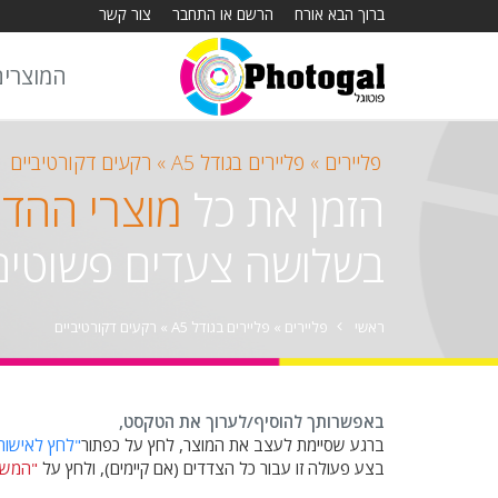
ברוך הבא אורח
הרשם או התחבר
צור קשר
המוצרים
פליירים »
פליירים בגודל A5 »
רקעים דקורטיביים
הזמן את כל
מוצרי ההד
בשלושה צעדים פשוטים
ראשי
פליירים »
פליירים בגודל A5 »
רקעים דקורטיביים
באפשרותך להוסיף/לערוך את הטקסט,
ברגע שסיימת לעצב את המוצר, לחץ על כפתור
"לחץ לאישור
בצע פעולה זו עבור כל הצדדים (אם קיימים), ולחץ על
"המשך