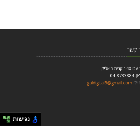
 קשר
1 קרית ביאליק
04-87338
ייל:
galdigital5@gmail.com
נגישות