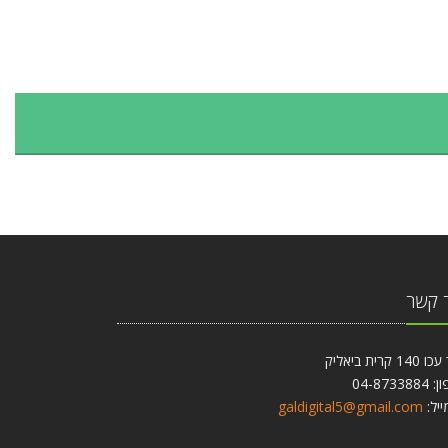
 קשר
1 קרית ביאליק
04-87338
ייל:
galdigital5@gmail.com