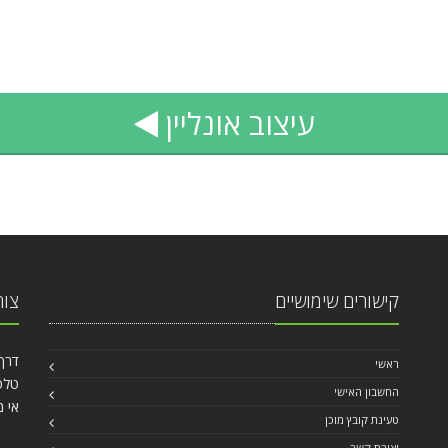
עיצוב
אונליין
קישורים שימושיים
צור
דרך עכו 40
ראשי
טלפון: 84
החשבון האישי
אי מ
טעינת קובץ מוכן
יצירת קשר