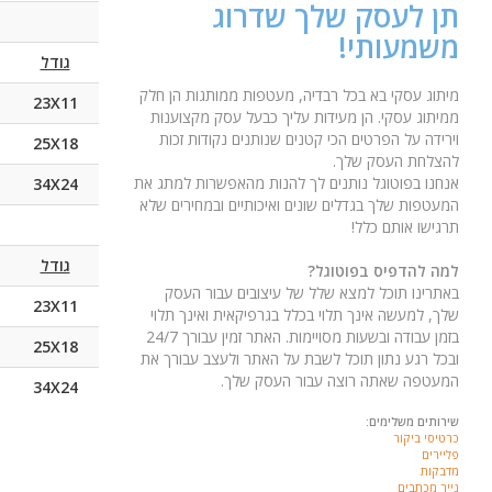
תן לעסק שלך שדרוג
משמעותי!
גודל
מיתוג עסקי בא בכל רבדיה, מעטפות ממותגות הן חלק
23X11
ממיתוג עסקי. הן מעידות עליך כבעל עסק מקצוענות
וירידה על הפרטים הכי קטנים שנותנים נקודות זכות
25X18
להצלחת העסק שלך.
אנחנו בפוטוגל נותנים לך להנות מהאפשרות למתג את
34X24
המעטפות שלך בגדלים שונים ואיכותיים ובמחירים שלא
תרגישו אותם כלל!
גודל
למה להדפיס בפוטוגל?
באתרינו תוכל למצא שלל של עיצובים עבור העסק
23X11
שלך, למעשה אינך תלוי בכלל בגרפיקאית ואינך תלוי
בזמן עבודה ובשעות מסויימות. האתר זמין עבורך 24/7
25X18
ובכל רגע נתון תוכל לשבת על האתר ולעצב עבורך את
המעטפה שאתה רוצה עבור העסק שלך.
34X24
שירותים משלימים:
כרטיסי ביקור
פליירים
מדבקות
נייר מכתבים