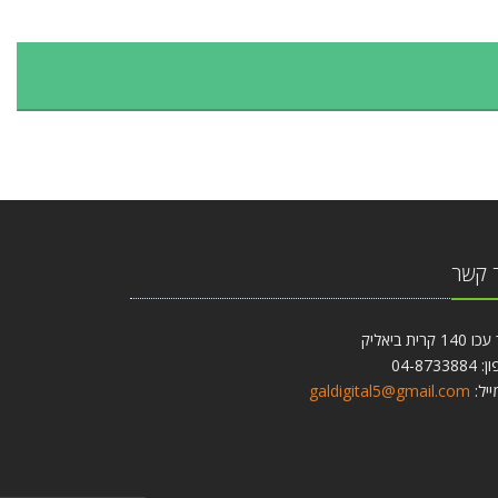
 קשר
1 קרית ביאליק
04-87338
ייל:
galdigital5@gmail.com