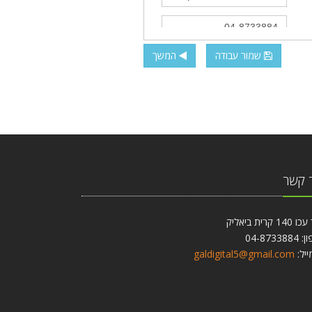
שמור עבודה
המשך
 קשר
1 קרית ביאליק
04-87338
ייל:
galdigital5@gmail.com