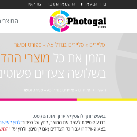
ברוך הבא אורח
הרשם או התחבר
צור קשר
המוצרים
פליירים »
פליירים בגודל A5 »
ספורט וכושר
הזמן את כל
מוצרי ההד
בשלושה צעדים פשוטים
ראשי
פליירים »
פליירים בגודל A5 »
ספורט וכושר
באפשרותך להוסיף/לערוך את הטקסט,
ברגע שסיימת לעצב את המוצר, לחץ על כפתור
"לחץ לאישור
בצע פעולה זו עבור כל הצדדים (אם קיימים), ולחץ על
"המשך