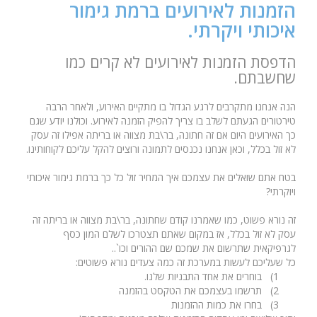
הזמנות לאירועים ברמת גימור
איכותי ויקרתי.
הדפסת הזמנות לאירועים לא קרים כמו
שחשבתם.
הנה אנחנו מתקרבים לרגע הגדול בו מתקיים האירוע, ולאחר הרבה
טירטורים הגעתם לשלב בו צריך להפיק הזמנה לאירוע. וכולנו יודע שגם
כך האירועים היום אם זה חתונה, בר\בת מצווה או בריתה אפילו זה עסק
לא זול בכלל, וכאן אנחנו נכנסים לתמונה ורוצים להקל עליכם לקוחותינו.
בטח אתם שואלים את עצמכם איך המחיר זול כל כך ברמת גימור איכותי
ויוקרתי?
זה נורא פשוט, כמו שאמרנו קודם שחתונה, בר\בת מצווה או בריתה זה
עסק לא זול בכלל, אז במקום שאתם תצטרכו לשלם המון כסף
לגרפיקאית שתרשום את שמכם שם ההורים וכו`..
כל שעליכם לעשות במערכת זה כמה צעדים נורא פשוטים:
1)
בוחרים את אחד התבניות שלנו.
2)
תרשמו בעצמכם את הטקסט בהזמנה
3)
בחרו את כמות ההזמנות