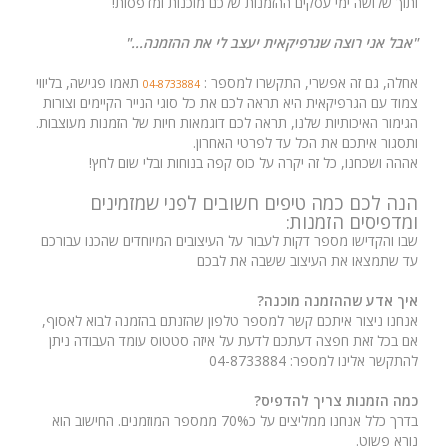
ותוך שלושה ימי עסקים ההזמנות שלכם מוכנות ומדפסות!
"אבל אני רוצה שגרפיקאית יעצב לי את ההזמנה..."
אחלה, גם זה אפשרי, התקשרו למספר :
תאמו פגישה, בליווי
04-8733884
צמוד עם הגרפיקאית היא תראה לכם את כל סוגי הנייר הקיימים וצורות
הגימור האיכותיות שלנו, תראה לכם דוגמאות חיות של הזמנות מעוצבות.
ותסגור איתכם את הכל עד לפרטי האחרון.
אההה ושכחנו, כל זה יקרה על כוס קפה בנוחות ובלי שום לחץ!
הנה לכם כמה טיפים חשובים לפני שמזמינים
ומדפיסים הזמנות:
שבו והקדישו מספר דקות לעבור על העיצובים המיוחדים שהכנו עבורכם
עד שתמצאו את העיצוב ששבה את לבכם
איך אדע שההזמנה מוכנה?
אנחנו ניצור איתכם קשר למספר טלפון שהזנתם בהזמנה לבוא לאסוף,
אם בכל זאת חפצה דעתכם לדעת על איזה סטטוס עומד העבודה ניתן
להתקשר אלינו למספר: 04-8733884
כמה הזמנות צריך להדפיס?
בדרך כלל אנחנו ממליצים על כ70% ממספר המוזמנים. החישוב הוא
נורא פשוט.