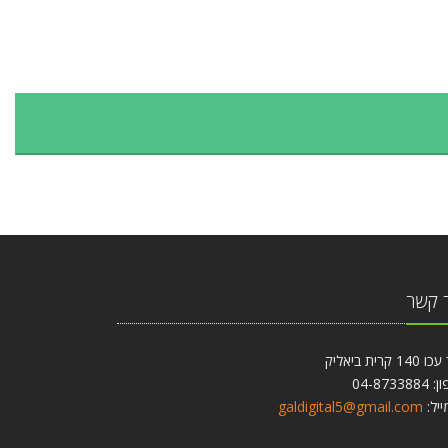
 קשר
1 קרית ביאליק
04-87338
ייל:
galdigital5@gmail.com