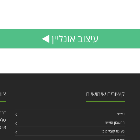
עיצוב
אונליין
קישורים שימושיים
צור
דרך עכו 40
ראשי
טלפון: 84
החשבון האישי
אי מ
טעינת קובץ מוכן
יצירת קשר