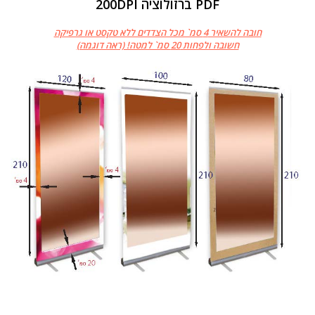
PDF ברזולוציה 200DPI
חובה להשאיר 4 סמ` מכל הצדדים ללא טקסט או גרפיקה
חשובה ולפחות 20 סמ` למטה! (ראה דוגמה)