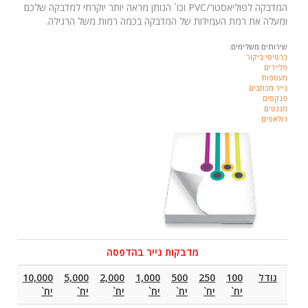
המדבקה לפוליאסטר/
PVC
וכו` הנותן מראה יותר יוקרתי למדבקה שלכם
ומעלה את רמת העמידות של המדבקה בכמה רמות משל הרגילה.
שירותים משלימים:
כרטיסי ביקור
פליירים
מעטפות
נייר מכתבים
פנקסים
מגנטים
רולאפים
מדבקות נייר בהדפסה
גודל
100
250
500
1,000
2,000
5,000
10,000
יח`
יח`
יח`
יח`
יח`
יח`
יח`