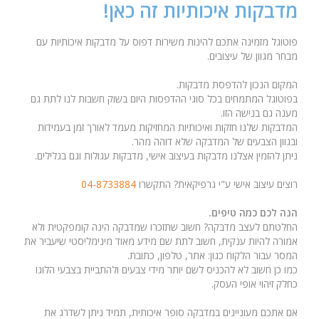
מדבקות איכותיות זה כאן!
פוטוגל מזמינה אתכם להינות משירות דפוס על מדבקות איכותיות עם
מבחר מגוון של עיצובים.
המקום הנכון להדפסת מדבקות.
בפוטוגל המתמחים בכל סוגי ההדפסות היום בשוק חשבות לנו לתת גם
מענה גם בנישה הזו.
המדבקות שלנו חזקות ואיכותיות המחזיקות מעמד לאורך זמן בעמידות
ובגוון הצבעים של המדבקה שלא דוהה מהר.
ניתן להזמין אצלנו מדבקות בעיצוב אישי, מדבקות עגולות וגם בגלילים.
רוצים עיצוב אישי ע"י גרפיקאית? התקשרו
04-8733884
הנה לכם כמה טיפים.
החלטתם לעצב מדבקה? חשוב שתזכרו שמדבקה הינה קומפקטית ולא
אמורה להיות ענקית, חשוב לתת שם מידע מאוד מינימליסטי שיעביר את
המסר עבור הלקוח כגון: אתר, טלפון, כתובת.
כמו כן חשוב לא להכניס לשם יותר מידי צבעים ולהתביית בצבעי הלוגו
כחלק זיהוי אופי העסק.
אם אתכם מעוניינים במדבקה סופר איכותית, תמיד ניתן לשדרג את